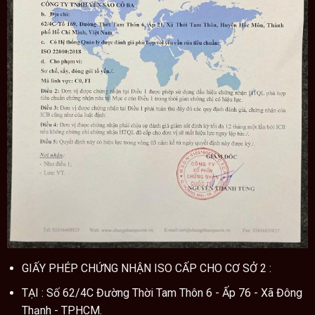
Kích thích sự tiêu hóa, giúp ăn ngon, cơ thể cũng hấp
thu tốt những dinh dưỡng cần thiết.
Giúp làm sạch phổi và các cơ quan hô hấp; phòng
ngừa bệnh cúm và các triệu chứng dị ứng hiệu quả.
Hướng dẫn sử dụng tổ yến thô
GIẤY PHÉP CHỨNG NHẬN ISO CẤP CHO CƠ SỞ 2 :
TẠI : Số 62/4C Đường Thời Tam Thôn 6 - Ấp 76 - Xã Đông
Thạnh - TPHCM.