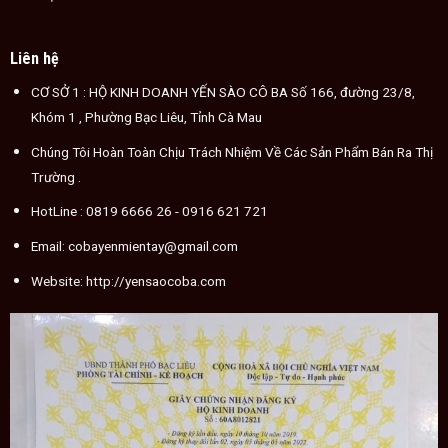
Liên hệ
CƠ SỞ 1 : HỘ KINH DOANH YẾN SÀO CÔ BA Số 166, đường 23/8,
Khóm 1 , Phường Bạc Liêu, Tỉnh Cà Mau
Chúng Tôi Hoàn Toàn Chịu Trách Nhiệm Về Các Sản Phẩm Bán Ra Thị
Trường .
HotLine :
0819 6666 26
- 0916 621 721
Email:
cobayenmientay@gmail.com
Website:
http://yensaocoba.com
Cách chế biến tổ yến đơn giản