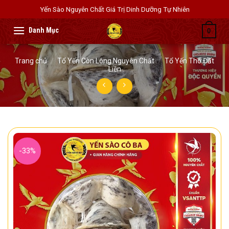
Skip
Yến Sào Nguyên Chất Giá Trị Dinh Dưỡng Tự Nhiên
to
content
0
Trang chủ
/
Tổ Yến Còn Lông Nguyên Chất
/
Tổ Yến Thô Đất
Liền
-33%