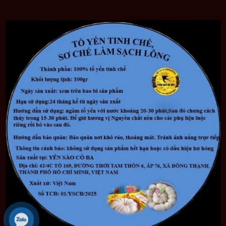
Chưa bao giờ việc thưởng thức những tinh túy từ tổ yến
cao cấp lại dễ dàng đến thế!
Những chiếc tổ yến còn lông được tuyển chọn kỹ lưỡng
theo tỉ lệ nghiêm ngặt đảm bảo mang đến cho bạn sự
hài lòng tuyệt đối khi sử dụng để chăm sóc sức khỏe
bản thân và gia đình. Tỉ lệ đó mang đến cho bạn những
chiếc tổ yến hình võng tròn, dày đồng đều, có bụng, màu
trắng ngà sẫm, còn lông và tiết kiệm thời gian đến 30%
so với các loại khác trên thị trường..