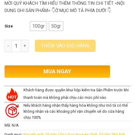
MỜI QUÝ KHÁCH TÌM HIỂU THÊM THÔNG TIN CHI TIẾT <NỘI
DUNG GHI SẢN PHẨM> 👇Ở MỤC MÔ TẢ PHÍA DƯỚI 👇
100gr
50gr
Size
Số lượng
THÊM VÀO GIỎ HÀNG
MUA NGAY
Khách hàng được quyền khui hộp kiểm tra Sản Phẩm trước khi
thanh toán mà không phải chịu các mức phí nào
Nếu khách hàng nhận thấy hàng hóa không như mô tả có thể
không nhận và các khoảng phí vận chuyển sẽ do cửa hàng
chịu 100%
Mã:
N/A
Danh mục:
Khuyến mãi
,
Tổ Yến Còn Lông Nguyên Chất
,
Tổ Yến Thô Đất