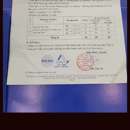
Tổ
yến chưng với hạt Chia – món ăn giàu dinh dưỡng
7 ưu điểm khi mua yến sào Yến Sào Cô Ba
100% tổ yến nguyên chất khai thác tại nhà yến
chuyên nghiệp tại Bạc Liêu
Nguồn gốc rõ ràng, có chứng nhận đăng kiểm.
Chọn lọc kỹ lưỡng. Điểm 10 cho chất lượng.
Xử lý bởi những nghệ nhân yến sào yêu nghề, giàu
kinh nghiệm.
Không sử dụng chất bảo quản, tẩm ướp, phụ gia.
Cam kết bồi hoàn gấp 10 lần nếu phát hiện hàng giả,
kém chất lượng.
Đóng gói sang trọng
Tổ yến chất lượng cao cấp – Bạn đã thử chưa?