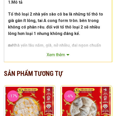
1.Mô tả
Tổ thô loại 2 nhà yến sào cô ba là những tổ thô to
già gân ít lông, tai A cong form tròn. bên trong
không có phân rêu. đối với tổ thô loại 2 sẽ nhiều
lông hơn loại 1 nhưng không đáng kể.
🏡Nhà yến lâu năm, già, nở nhiều, dai ngon chuẩn
thương hiệu yến sào – Cô Ba Duy
Xem thêm
Xem thêm
Xem thêm
Tổ yến còn lông loại 2 được tuyển chọn theo tiêu
chuẩn cao cấp của Yến Sào Cô Ba tại nhà yến Bạc
SẢN PHẨM TƯƠNG TỰ
Liêu – Nha Trang , trọng lượng từ 8gr đến >12gr/tổ.
Tổ có hình võng tròn, dày đồng đều, có bụng, màu
trắng ngà sẫm, còn lông. Tiết kiệm 30% thời gian
làm sạch tổ so với loại thường và độ hao chỉ chiếm
-17%
-6%
10 ~ 15% vì rất ít lông .
🥣Độ Nở Tiêu Chuẩn: 100gr Yến Thô = 800gr Yến