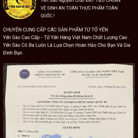
Công dụng của tổ yến
Yến Sào Nguyên Chất ĐẠT TIÊU CHUẨN
VỆ SINH AN TOÀN THỰC PHẨM TOÀN
Tổ yến có tác dụng giúp cơ thể tổng hợp vitamin D
QUỐC !
giúp xương chắc khỏe
CHUYÊN CUNG CẤP CÁC SẢN PHẨM TỪ TỔ YẾN
Cải thiện sức khỏe nhanh chóng với những người bị
Yến Sào Cao Cấp - Tổ Yến Hàng Việt Nam Chất Lượng Cao .
suy nhược, vừa mới ốm dậy, mới phẫu thuật, người
Yến Sào Cô Ba Luôn Là Lựa Chọn Hoàn Hảo Cho Bạn Và Gia
bệnh ung thư vừa xạ trị,…
Đình Bạn .
Tăng cường sinh lý, sức khỏe và sự dẻo dai. tăng
cường nội tiết tố trong cơ thể
Tái tạo cấu trúc da, ngăn ngừa nếp nhăn, chống lão
hóa, ngăn mụn, tàn nhang, vết nám và bảo vệ da
Giúp bồi bổ trí não, ổn định tinh thần; giúp ngủ ngon
hơn, ghi nhớ tốt hơn.
Tổ yến có tác dụng bổ máu, tạo máu cho cơ thể
Cân bằng các quá trình trao đổi chất và tăng cường
hệ miễn dịch cho cơ thể.