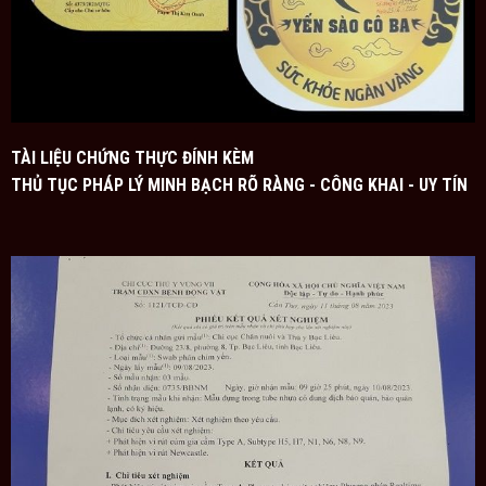
lúc đói, tránh để lạnh bụng gây khó chịu. Riêng với
bệnh nhân tiểu đường, khi chưng yến bạn không nên
cho nhiều đường phèn để tránh làm lượng đường
trong máu tăng cao.
TÀI LIỆU CHỨNG THỰC ĐÍNH KÈM
THỦ TỤC PHÁP LÝ MINH BẠCH RÕ RÀNG - CÔNG KHAI - UY TÍN