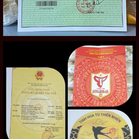
Bước xử lý tổ yến còn lông
Những ai nên sử dụng yến sào?
Yến sào thích hợp sử dụng bồi bổ cho mọi đối tượng.
Đặc biệt là trẻ em, người cao tuổi, phụ nữ mang thai,
người đang điều trị bệnh,…
Cách dùng tổ yến mang lại hiệu quả cao nhất
Dùng tổ yến vào lúc đói sẽ giúp chất dinh dưỡng hấp
thu nhanh và hiệu quả nhất. Tốt nhất nên dùng vào
buổi sáng trước bữa ăn, buổi tối trước khi đi ngủ
hoặc giữa các buổi.
Chỉ nên dùng từ 3-5gr tổ yến trong một lần. Một tuần
không nên dùng quá 3 lần tổ yến.
Đối với người bị cao huyết áp, nên dùng tổ yến sào