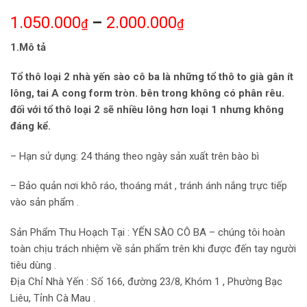
5.00
3
trên 5
1.050.000
–
2.000.000
dựa trên
₫
₫
đánh giá
1.Mô tả
Tổ thô loại 2 nhà yến sào cô ba là những tổ thô to già gân ít
lông, tai A cong form tròn. bên trong không có phân rêu.
đối với tổ thô loại 2 sẽ nhiều lông hơn loại 1 nhưng không
đáng kể.
– Hạn sử dụng: 24 tháng theo ngày sản xuất trên bào bì
– Bảo quản nơi khô ráo, thoáng mát , tránh ánh nắng trực tiếp
vào sản phẩm .
Sản Phẩm Thu Hoạch Tại : YẾN SÀO CÔ BA – chúng tôi hoàn
toàn chịu trách nhiệm về sản phẩm trên khi được đến tay người
tiêu dùng .
Địa Chỉ Nhà Yến : Số 166, đường 23/8, Khóm 1 , Phường Bạc
Liêu, Tỉnh Cà Mau .