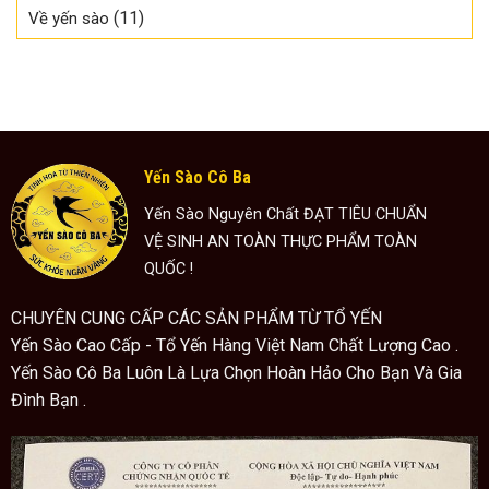
(11)
Về yến sào
Yến Sào Cô Ba
Yến Sào Nguyên Chất ĐẠT TIÊU CHUẨN
VỆ SINH AN TOÀN THỰC PHẨM TOÀN
QUỐC !
CHUYÊN CUNG CẤP CÁC SẢN PHẨM TỪ TỔ YẾN
Yến Sào Cao Cấp - Tổ Yến Hàng Việt Nam Chất Lượng Cao .
Yến Sào Cô Ba Luôn Là Lựa Chọn Hoàn Hảo Cho Bạn Và Gia
Đình Bạn .