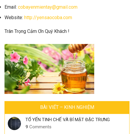
Email:
cobayenmientay@gmail.com
Website:
http://yensaocoba.com
Trân Trọng Cảm Ơn Quý Khách !
BÀI VIẾT – KINH NGHIỆM
TỔ YẾN TINH CHẾ VÀ BÍ MẬT ĐẶC TRƯNG
9
Comments