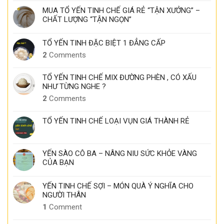
MUA TỔ YẾN TINH CHẾ GIÁ RẺ “TẬN XƯỞNG” –
CHẤT LƯỢNG “TẬN NGỌN”
TỔ YẾN TINH ĐẶC BIỆT 1 ĐẲNG CẤP
2
Comments
TỔ YẾN TINH CHẾ MIX ĐƯỜNG PHÈN , CÓ XẤU
NHƯ TỪNG NGHE ?
2
Comments
TỔ YẾN TINH CHẾ LOẠI VỤN GIÁ THÀNH RẺ
YẾN SÀO CÔ BA – NÂNG NIU SỨC KHỎE VÀNG
CỦA BẠN
YẾN TINH CHẾ SỢI – MÓN QUÀ Ý NGHĨA CHO
NGƯỜI THÂN
1
Comment