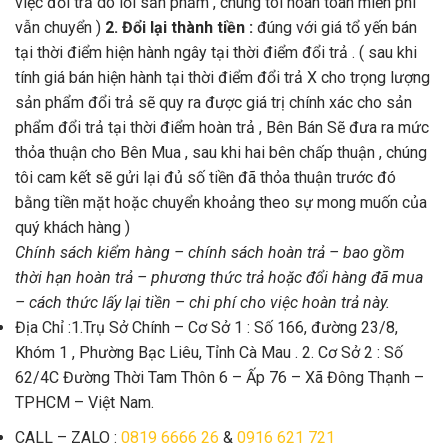
việc đổi trả do lỗi sản phẩm , chúng tôi hoàn toàn miễn phí
vẫn chuyển )
2. Đổi lại thành tiền :
đúng với giá tổ yến bán
tại thời điểm hiện hành ngây tại thời điểm đổi trả . ( sau khi
tính giá bán hiện hành tại thời điểm đổi trả X cho trọng lượng
sản phẩm đổi trả sẽ quy ra được giá trị chính xác cho sản
phẩm đổi trả tại thời điểm hoàn trả , Bên Bán Sẽ đưa ra mức
thỏa thuận cho Bên Mua , sau khi hai bên chấp thuận , chúng
tôi cam kết sẽ gửi lại đủ số tiền đã thỏa thuận trước đó
bằng tiền mặt hoặc chuyển khoảng theo sự mong muốn của
quý khách hàng )
Chính sách kiểm hàng – chính sách hoàn trả – bao gồm
thời hạn hoàn trả – phương thức trả hoặc đổi hàng đã mua
– cách thức lấy lại tiền – chi phí cho việc hoàn trả này.
Địa Chỉ :1.Trụ Sở Chính – Cơ Sở 1 : Số 166, đường 23/8,
Khóm 1 , Phường Bạc Liêu, Tỉnh Cà Mau . 2. Cơ Sở 2 : Số
62/4C Đường Thời Tam Thôn 6 – Ấp 76 – Xã Đông Thạnh –
TPHCM – Việt Nam.
CALL – ZALO :
0819 6666 26
&
0916 621 721