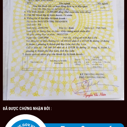
ĐÃ ĐƯỢC CHỨNG NHẬN BỞI :
Quy trình xử lý tổ yến còn lông