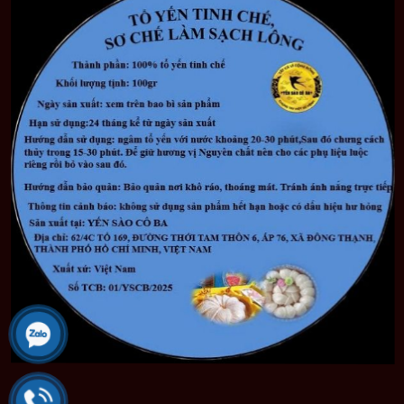
Đáp:
Hiện có 3 cách để đặt mua yến sào Yến Sào Cô
Ba. Đơn giản nhất, bạn có thể truy cập vào website
yensaocoba.com; hoặc gọi hotline
0819 666626 –
0833 666672
. Bạn cũng có thể đến xem sản phẩm trực
tiếp tại cửa hàng .
??‍♂️
Đến Ngay Với ” YẾN SÀO CÔ BA ” Luôn Luôn
Cung Cấp Sản Phẩm
Tổ Yến
–
Yến Sào Nguyên
Chất
–
Chuyên Phân Phối Cửa Hàng – Đại Lý – Sỉ
Chính Gốc Tận Xưởng Không Qua Trung Giang .