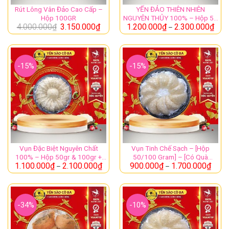
Rút Lông Vân Đảo Cao Cấp –
YẾN ĐẢO THIÊN NHIÊN
Hộp 100GR
NGUYÊN THỦY 100% – Hộp 50
hộp 100gr/hộp 50gr/ hộp 30gr có tặng quà chưng+nhíp.
4.000.000
₫
3.150.000
₫
1.200.000
₫
2.300.000
₫
& 100GR
–
-15%
-15%
THÔNG TIN CHI TIẾT SẢN PHẨM
Chân yến Cồ thô
Trọng
50gr – 100gr
lượng
50gr – 100gr chân yến thô ít lông trắng đẹp
1 hộp Đường
Vụn Đặc Biệt Nguyên Chất
Vụn Tinh Chế Sạch – [Hộp
Bộ
100% – Hộp 50gr & 100gr +
50/100 Gram] – [Có Quà
1 Túi Táo Đỏ
sản
1.100.000
₫
2.100.000
₫
900.000
₫
1.700.000
₫
Quà .
Chưng ] – YẾN SÀO CÔ BA
–
–
1 Túi Hạt Chia Úc
phẩm
1 Nhíp rút lông yến chuyên dụng
-34%
-10%
.Chân yến thô c1 là loại chân trắng ít lông
không phân rêu, chân ngắn nhưng độ dai của
Đặc