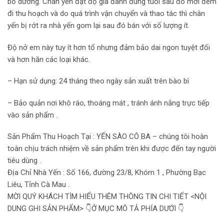
bổ dưỡng. Chân yến đạt độ già đanh đúng tuổi sau đó mới đem
đi thu hoạch và do quá trình vận chuyển và thao tác thì chân
yến bị rớt ra nhà yến gom lại sau đó bán với số lượng ít.
Độ nở em này tuy ít hơn tổ nhưng đảm bảo dai ngon tuyệt đối
và hơn hăn các loại khác.
– Hạn sử dụng: 24 tháng theo ngày sản xuất trên bào bì
– Bảo quản nơi khô ráo, thoáng mát , tránh ánh nắng trực tiếp
vào sản phẩm .
Sản Phẩm Thu Hoạch Tại : YẾN SÀO CÔ BA – chúng tôi hoàn
toàn chịu trách nhiệm về sản phẩm trên khi được đến tay người
tiêu dùng .
Địa Chỉ Nhà Yến : Số 166, đường 23/8, Khóm 1 , Phường Bạc
Liêu, Tỉnh Cà Mau .
MỜI QUÝ KHÁCH TÌM HIỂU THÊM THÔNG TIN CHI TIẾT <NỘI
DUNG GHI SẢN PHẨM> 👇Ở MỤC MÔ TẢ PHÍA DƯỚI 👇