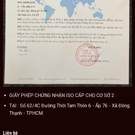
Cách chế biến tổ yến đơn giản
GIẤY PHÉP CHỨNG NHẬN ISO CẤP CHO CƠ SỞ 2 :
TẠI : Số 62/4C Đường Thời Tam Thôn 6 - Ấp 76 - Xã Đông
Thạnh - TPHCM.
Liên hệ