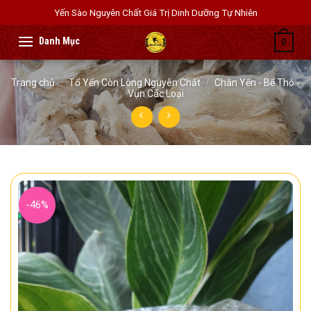
Skip
Yến Sào Nguyên Chất Giá Trị Dinh Dưỡng Tự Nhiên
to
content
0
Trang chủ
/
Tổ Yến Còn Lông Nguyên Chất
/
Chân Yến - Bể Thô -
Vụn Các Loại
-46%