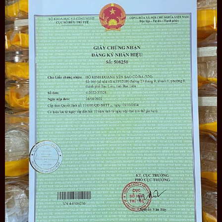
Cam kết bồi hoàn gấp 10 lần nếu phát hiện hàng giả,
kém chất lượng.
Đóng gói sang trọng
Đối tượng sử dụng
Đối với trẻ em dưới 3 tuổi: nên sử dụng 1 – 1.5gram
yến sào/lần ăn, 1 tuần sử dụng 3 lần.
Trẻ từ 3-10 tuổi nên sử dụng 1.5 đến 2gram yến
sào/lần ăn. 1 tuần nên sử dụng 3-4 lần. 100gr sử
dụng được trong 4-6 tháng.
Người lớn: 2-3gr yến sào /lần ăn, tuần 3-4 lần sử
dụng. 100gr yến sào sử dụng trong 2-4 tháng.
Người bệnh: dùng tối đa 5 gr yến/ngày. Nên chia làm
nhiều lần ăn trong ngày. Ăn liên tục hàng ngày trong
tháng đầu tiên.