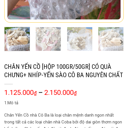
CHÂN YẾN CỒ [HỘP 100GR/50GR] CÓ QUÀ
CHƯNG+ NHÍP-YẾN SÀO CÔ BA NGUYÊN CHẤT
1.125.000
–
2.150.000
₫
₫
1.Mô tả
Chân Yến Cồ nhà Cô Ba là loại chân mệnh danh ngon nhất
trong tất cả các loại chân nhà Coba bởi độ dai giòn thơm ngon