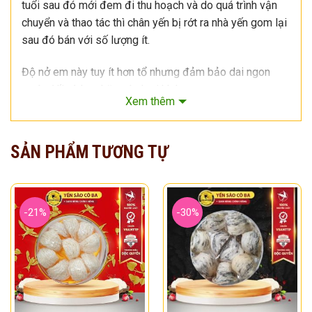
tuổi sau đó mới đem đi thu hoạch và do quá trình vận
chuyển và thao tác thì chân yến bị rớt ra nhà yến gom lại
sau đó bán với số lượng ít.
Độ nở em này tuy ít hơn tổ nhưng đảm bảo dai ngon
tuyệt đối và hơn hăn các loại khác.
Xem thêm
Xem thêm
SẢN PHẨM TƯƠNG TỰ
-21%
-30%