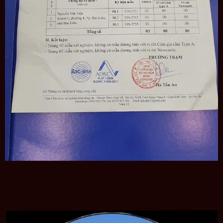
Hỏi: Mua hàng với số lượng lớn có được ưu đãi gì
không?
Đáp:
Khi mua số lượng lớn, quý khách sẽ được áp dụng
theo chính sách khách hàng VIP (theo từng chương trình
tại thời điểm mua hàng) và được đặc quyền hưởng mọi
ưu đãi từ Yến Sào Cô Ba.
Hỏi: Tôi có được kiểm tra sản phẩm ngay khi nhận
hàng không?
Đáp:
Quý khách được kiểm tra hàng trước khi nhận
hàng.
Hỏi: Giao hàng trong bao lâu?
Đáp:
Giao hàng trong ngày làm việc nếu địa chỉ giao
hàng tại Bạc Liêu