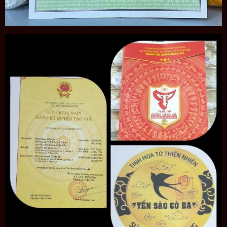
HỎI, ĐÁP VỀ SẢN PHẨM
Hỏi: Phí vận chuyển được tính như thế nào?
Đáp:
Yến Sào Cô Ba miễn phí ship hàng cho tất cả các
đơn hàng từ 1.000.000 đồng trở lên. Xin quý khách lưu
ý: giá trị đơn hàng không tính các sản phẩm nước yến.
Hỏi: Ưu và nhược điểm của yến tinh chế (yến làm
sạch)?
Đáp:
Về giá cả, yến tinh chế cao hơn yến thô do đã được
các nghệ nhân lành nghề bỏ công làm sạch từng chiếc
tổ và bù vào phần hao hụt để đúc lại thành chiếc tổ yến,
đây cũng là sản phẩm yến được nhiều người lựa chọn vì
tiện dụng hơn. Tuy nhiên tổ yến tinh chế được xử lý qua
nhiều lần nước và được đúc khuôn tạo dáng tổ nên sợi
yến bị phồng lên và cũng mất phần nào độ tinh nguyên.