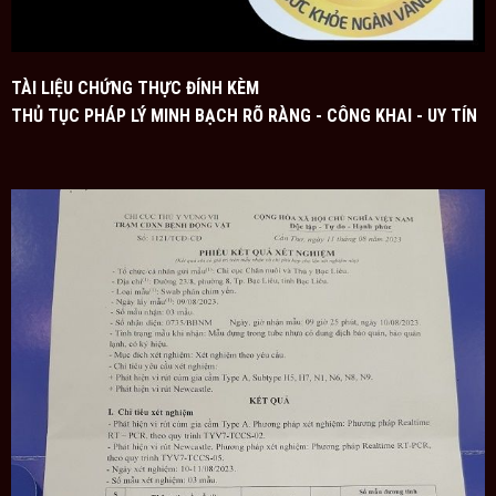
Hỏi: Yến làm sạch là gì?
Đáp:
Tổ yến làm sạch (yến tinh chế) là tổ yến đã được
TÀI LIỆU CHỨNG THỰC ĐÍNH KÈM
xử lý kỹ càng bằng dụng cụ làm sạch tổ yến. Nhờ đó
THỦ TỤC PHÁP LÝ MINH BẠCH RÕ RÀNG - CÔNG KHAI - UY TÍN
giúp loại bỏ hoàn toàn các sợi lông yến và tạp chất. Yến
tinh chế sau khi xử lý được ép lại giống tổ yến tự nhiên
nhưng trọng lượng nặng hơn. Mỗi tổ yến tinh chế nặng
từ 8-10g và chỉ nở ra thêm ½ khi ngâm với nước.
Hỏi: Sử dụng yến sào bao lâu thì có tác dụng?
Đáp:
Nếu cơ địa hấp thụ tốt và dùng đúng khẩu phần
liều lượng hiệu quả 30gr yến tươi/người lớn, 5gr yến
tươi/trẻ em 1 ngày, thì sau 1 tuần có thể cảm nhận được
sự hiệu quả. Các dấu hiệu cảm nhận: ăn ngon miệng
hơn, thèm ăn, nhuận trường, dễ dàng trong đại tiện, cảm
giác như được đào thải độc tố.