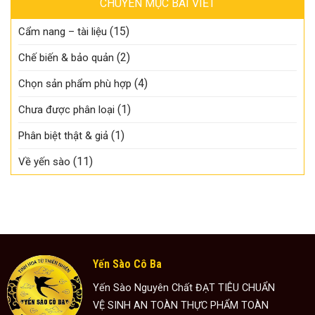
CHUYÊN MỤC BÀI VIẾT
(15)
Cẩm nang – tài liệu
(2)
Chế biến & bảo quản
(4)
Chọn sản phẩm phù hợp
(1)
Chưa được phân loại
(1)
Phân biệt thật & giả
(11)
Về yến sào
Yến Sào Cô Ba
Yến Sào Nguyên Chất ĐẠT TIÊU CHUẨN
VỆ SINH AN TOÀN THỰC PHẨM TOÀN