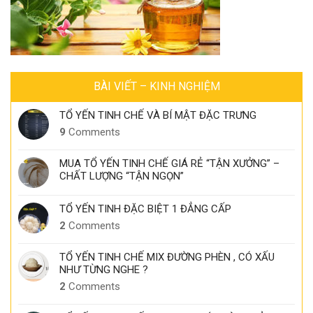
BÀI VIẾT – KINH NGHIỆM
TỔ YẾN TINH CHẾ VÀ BÍ MẬT ĐẶC TRƯNG
9
Comments
MUA TỔ YẾN TINH CHẾ GIÁ RẺ “TẬN XƯỞNG” –
CHẤT LƯỢNG “TẬN NGỌN”
TỔ YẾN TINH ĐẶC BIỆT 1 ĐẲNG CẤP
2
Comments
TỔ YẾN TINH CHẾ MIX ĐƯỜNG PHÈN , CÓ XẤU
NHƯ TỪNG NGHE ?
2
Comments