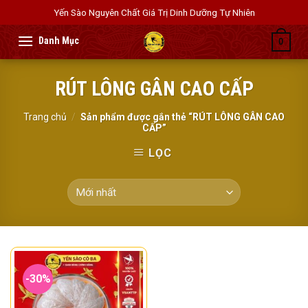
Skip
Yến Sào Nguyên Chất Giá Trị Dinh Dưỡng Tự Nhiên
to
content
0
RÚT LÔNG GÂN CAO CẤP
Trang chủ
/
Sản phẩm được gắn thẻ “RÚT LÔNG GÂN CAO
CẤP”
LỌC
-30%