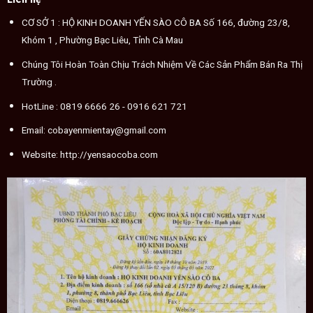
CƠ SỞ 1 : HỘ KINH DOANH YẾN SÀO CÔ BA Số 166, đường 23/8,
Khóm 1 , Phường Bạc Liêu, Tỉnh Cà Mau
Chúng Tôi Hoàn Toàn Chịu Trách Nhiệm Về Các Sản Phẩm Bán Ra Thị
Trường .
HotLine :
0819 6666 26
- 0916 621 721
Email:
cobayenmientay@gmail.com
Website:
http://yensaocoba.com